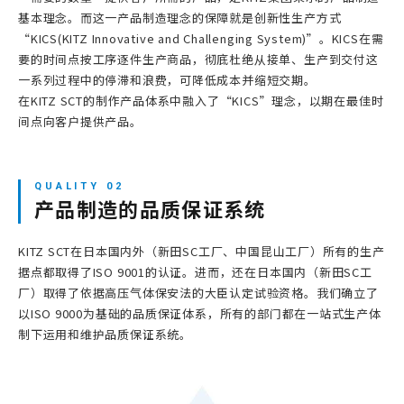
基本理念。而这一产品制造理念的保障就是创新性生产方式
“KICS(KITZ Innovative and Challenging System)”。KICS在需
网站地图
要的时间点按工序逐件生产商品，彻底杜绝从接单、生产到交付这
一系列过程中的停滞和浪费，可降低成本并缩短交期。
在KITZ SCT的制作产品体系中融入了“KICS”理念，以期在最佳时
登录/注册新会员
间点向客户提供产品。
JP
EN
CN
KR
产品制造的品质保证系统
KITZ SCT在日本国内外（新田SC工厂、中国昆山工厂）所有的生产
据点都取得了ISO 9001的认证。进而，还在日本国内（新田SC工
厂）取得了依据高压气体保安法的大臣认定试验资格。我们确立了
以ISO 9000为基础的品质保证体系，所有的部门都在一站式生产体
制下运用和维护品质保证系统。