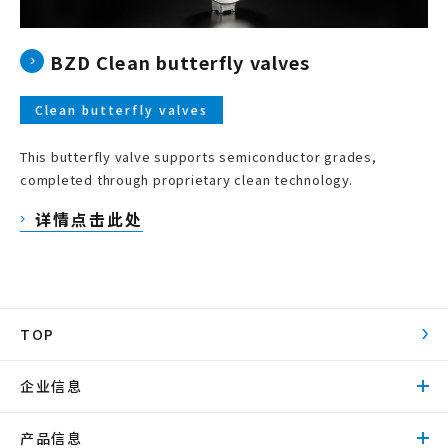
BZD Clean butterfly valves
Clean butterfly valves
This butterfly valve supports semiconductor grades,
completed through proprietary clean technology.
详情点击此处
TOP
企业信息
产品信息