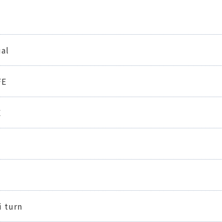
al
FE
E
i turn