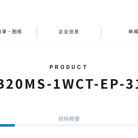
目录・图纸
企业信息
新
B20MS-1WCT-EP-3
规格概要