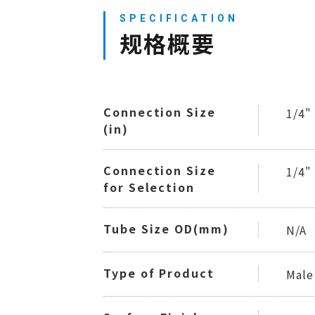
规格概要
Connection Size
1/4"
(in)
Connection Size
1/4"
for Selection
Tube Size OD(mm)
N/A
Type of Product
Male