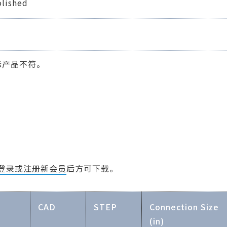
lished
际产品不符。
载
登录或注册新会员
后方可下载。
F
CAD
STEP
Connection Size
(in)