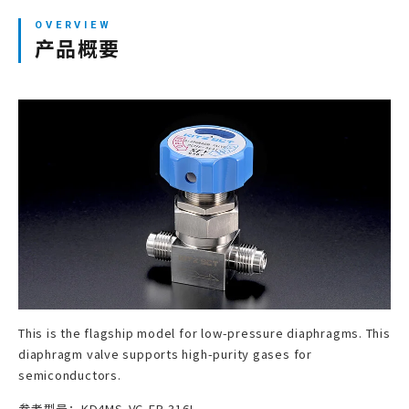
网站地图
产品概要
登录/注册新会员
JP
EN
CN
KR
This is the flagship model for low-pressure diaphragms. This
diaphragm valve supports high-purity gases for
semiconductors.
参考型号：KD4MS-VC-EP-316L